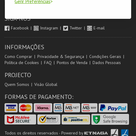
Login & Registo de Clientes
Minha Conta
Produtores
Gerir Preferências
Orientadores de Salas
SIGA-NOS
Facebook
Instagram
Twitter
E-mail
INFORMAÇÕES
Como Comprar
Privacidade & Segurança
Condições Gerais
Política de Cookies
FAQ
Pontos de Venda
Dados Pessoais
PROJECTO
Quem Somos
Visão Global
FORMAS DE PAGAMENTO:
Todos os direitos reservados - Powered by
ETNAGA