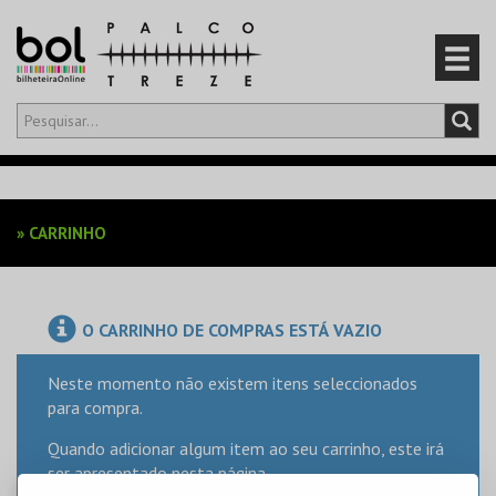
Olá,
iniciar sessão
PT
0
CARRINHO
»
CARRINHO
EVENTOS
CARTÕES
O CARRINHO DE COMPRAS ESTÁ VAZIO
PRODUTOS
Neste momento não existem itens seleccionados
para compra.
Quando adicionar algum item ao seu carrinho, este irá
ser apresentado nesta página.